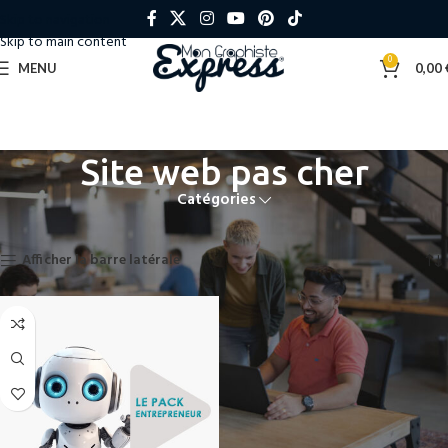
Skip to navigation
Skip to main content
0
MENU
0,00
Site web pas cher
Catégories
Accueil
»
Site web pas cher
Voici le seul résultat
Afficher la barre latérale