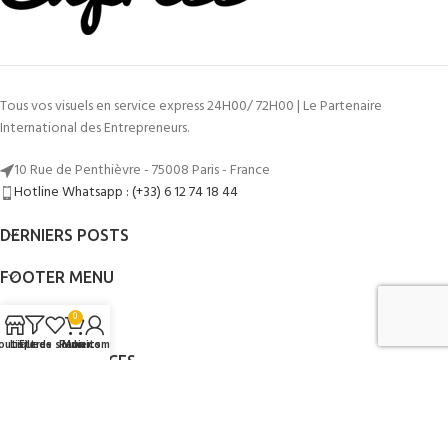
Tous vos visuels en service express 24H00/ 72H00 | Le Partenaire
International des Entrepreneurs.
10 Rue de Penthièvre - 75008 Paris - France
Hotline Whatsapp : (+33) 6 12 74 18 44
DERNIERS POSTS
FOOTER MENU
LIENS UTILES
0
outique
Liste de souhaits
Filtres
Panier
Mon compte
AUTRES SERVICES
©2014 - 2026
Mon Graphiste Express
Par
www.mongraphisteexpress.fr
.