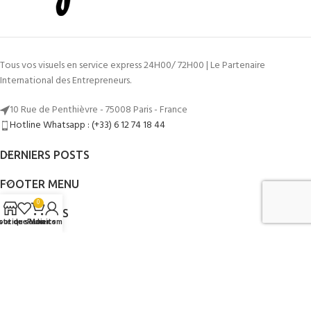
Tous vos visuels en service express 24H00/ 72H00 | Le Partenaire
International des Entrepreneurs.
10 Rue de Penthièvre - 75008 Paris - France
Hotline Whatsapp : (+33) 6 12 74 18 44
DERNIERS POSTS
FOOTER MENU
0
LIENS UTILES
iste de souhaits
outique
Panier
Mon compte
AUTRES SERVICES
©2014 - 2026
Mon Graphiste Express
Par
www.mongraphisteexpress.fr
.