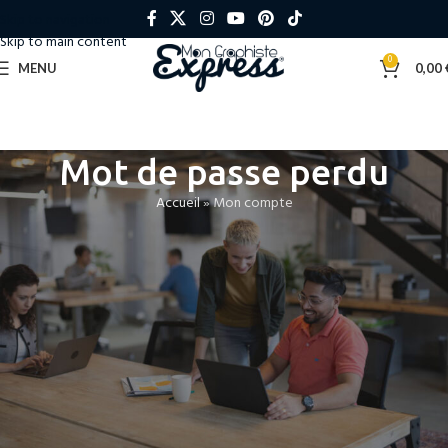
Skip to navigation
Skip to main content
0
MENU
0,00
Mot de passe perdu
Accueil
»
Mon compte
Mot de passe perdu ? Veuillez saisir votre identifiant ou votre adresse e-
mail. Vous recevrez un lien par e-mail pour créer un nouveau mot de passe.
*
Identifiant ou e-mail
RÉINITIALISATION DU MOT DE PASSE