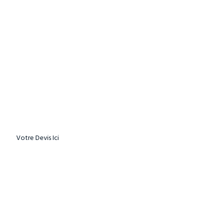
Aussitôt
commandé,
Aussitôt Livré
Demandez Votre Devis Maintenant!
Votre Devis Ici