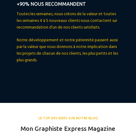
+90% NOUS RECOMMANDENT
Toutes les semaines, nous créons de la valeur et toutes
les semaines 4 à 5 nouveaux clients nous contactent sur
recommandation d’un de nos clients satisfaits.
Notre développement et notre pérennité passent aussi
par la valeur que nous donnons à notre implication dans
les projets de chacun de nos clients, les plus petits et les
plus grands.
VOUS AVEZ UN PROJET EN COURS OU A VENIR; URGENT
OU PAS CONTACTEZ-NOUS
LE TOP DES IDEES SUR NOTRE BLOG
Mon Graphiste Express Magazine