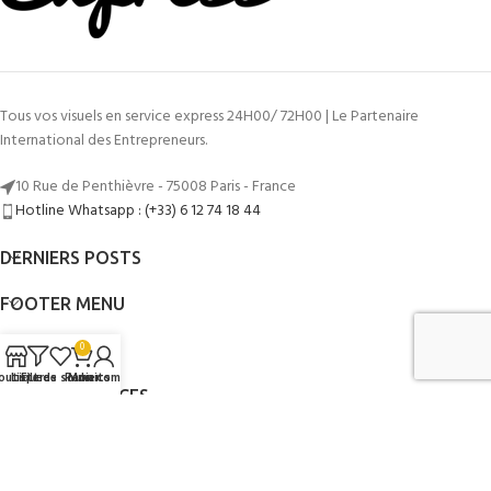
Tous vos visuels en service express 24H00/ 72H00 | Le Partenaire
International des Entrepreneurs.
10 Rue de Penthièvre - 75008 Paris - France
Hotline Whatsapp : (+33) 6 12 74 18 44
DERNIERS POSTS
FOOTER MENU
LIENS UTILES
0
outique
Liste de souhaits
Filtres
Panier
Mon compte
AUTRES SERVICES
©2014 - 2026
Mon Graphiste Express
Par
www.mongraphisteexpress.fr
.