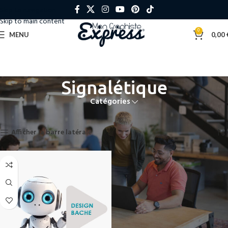
Skip to navigation
Skip to main content
0
MENU
0,00
Signalétique
Catégories
Accueil
»
Signalétique
Voici le seul résultat
Afficher la barre latérale