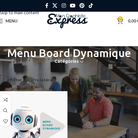
Skip to navigation
Skip to main content
0
MENU
0,00
Menu Board Dynamique
Catégories
Accueil
»
Menu Board Dynamique
Voici le seul résultat
Afficher la barre latérale