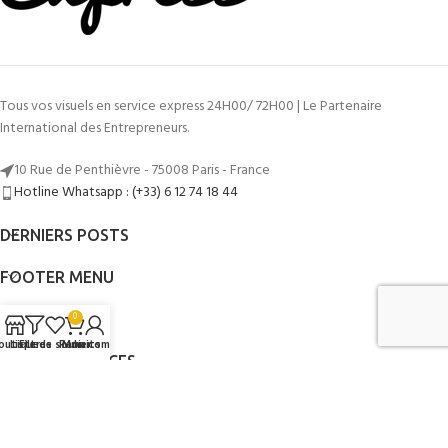
Tous vos visuels en service express 24H00/ 72H00 | Le Partenaire
International des Entrepreneurs.
10 Rue de Penthièvre - 75008 Paris - France
Hotline Whatsapp : (+33) 6 12 74 18 44
DERNIERS POSTS
FOOTER MENU
LIENS UTILES
0
outique
Liste de souhaits
Filtres
Panier
Mon compte
AUTRES SERVICES
©2014 - 2026
Mon Graphiste Express
Par
www.mongraphisteexpress.fr
.