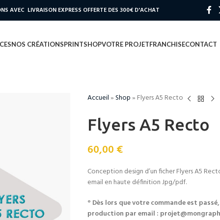
S AVEC LIVRAISON EXPRESS OFFERTE DES 300€ D'ACHAT
CES
NOS CRÉATIONS
PRINT
SHOP
VOTRE PROJET
FRANCHISE
CONTACT
Accueil
»
Shop
»
Flyers A5 Recto
Flyers A5 Recto
60,00
€
Conception design d’un ficher Flyers A5 Recto
email en haute définition Jpg/pdf.
° Dès lors que votre commande est passé,
production par email : projet@mongraphi