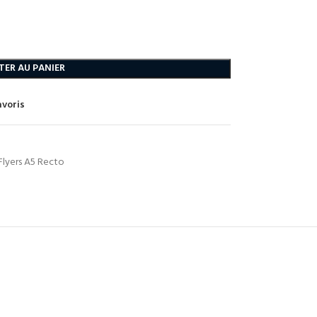
TER AU PANIER
avoris
Flyers A5 Recto