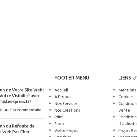
FOOTER MENU
LIENS U
Accueil
Mentions 
on de Votre Site Web :
otre Visibilité avec
A Propos
Cookies
isteexpress.fr!
Nos Services
Condition
26
Aucun commentaire
Nos Créations
Vente
Print
Condition
Shop
d’Utilisati
on ou Refonte de
Votre Projet
Projet Per
te Web Pas Cher