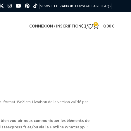
NEWSLETTER
APPORTEURS D’AFFAIRES
FAQS
0
CONNEXION / INSCRIPTION
0,00
€
 format 15x21cm. Livraison de la version validé par
 bien vouloir nous communiquer les éléments de
steexpress.fr et/ou via la Hotline Whatsapp :