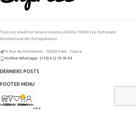
Tous vos visuels en service express 24H00/ 72H00 | Le Partenaire
International des Entrepreneurs.
10 Rue de Penthièvre - 75008 Paris - France
Hotline Whatsapp : (+33) 6 12 74 18 44
DERNIERS POSTS
FOOTER MENU
LIENS UTILES
0
outique
Liste de souhaits
Filtres
Panier
Mon compte
AUTRES SERVICES
©2014 - 2026
Mon Graphiste Express
Par
www.mongraphisteexpress.fr
.