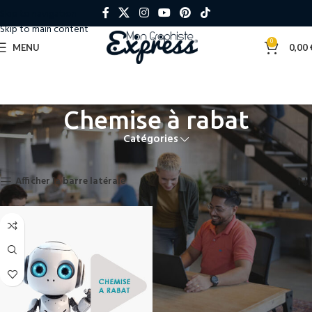
Skip to navigation
Skip to main content
0
MENU
0,00
Chemise à rabat
Catégories
Accueil
»
Chemise à rabat
Voici le seul résultat
Afficher la barre latérale