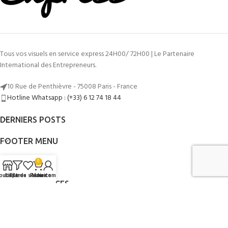
Tous vos visuels en service express 24H00/ 72H00 | Le Partenaire
International des Entrepreneurs.
10 Rue de Penthièvre - 75008 Paris - France
Hotline Whatsapp : (+33) 6 12 74 18 44
DERNIERS POSTS
FOOTER MENU
LIENS UTILES
0
outique
Liste de souhaits
Filtres
Panier
Mon compte
AUTRES SERVICES
©2014 - 2026
Mon Graphiste Express
Par
www.mongraphisteexpress.fr
.