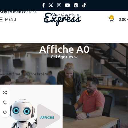
Skip to navigation
Skip to main content
0
MENU
0,00
Affiche A0
Catégories
Accueil
»
Affiche A0
Voici le seul résultat
Afficher la barre latérale