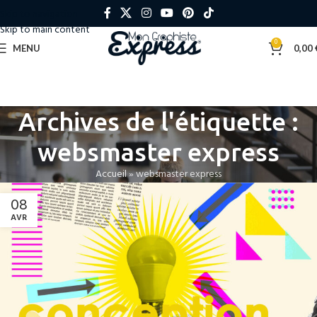
Skip to navigation
Skip to main content
0
MENU
0,00
Archives de l'étiquette :
websmaster express
Accueil
»
websmaster express
08
AVR