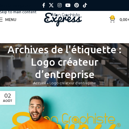
Skip to navigation
Skip to main content
0
MENU
0,00
Archives de l'étiquette :
Logo créateur
d’entreprise
Accueil
»
Logo créateur d'entreprise
02
AOÛT