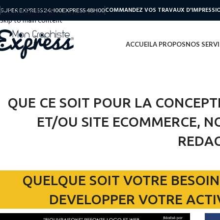
Skip to navigation
COMMANDEZ VOS TRAVAUX D'IMPRESSION
SUPER EXPRESS 24H00
EXPRESS 48H00
Skip to main content
ACCUEIL
A PROPOS
NOS SERVI
QUE CE SOIT POUR LA CONCEPTIO
ET/OU SITE ECOMMERCE, NO
REDAC
QUELQUE SOIT VOTRE BESOIN 
DEVELOPPER VOTRE ACTI